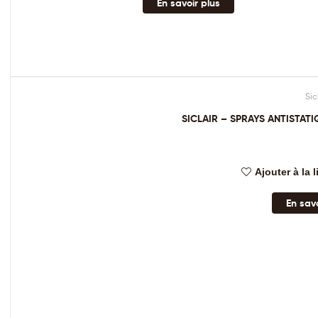
En savoir plus
Sic
SICLAIR – SPRAYS ANTISTAT
Ajouter à la 
En savo