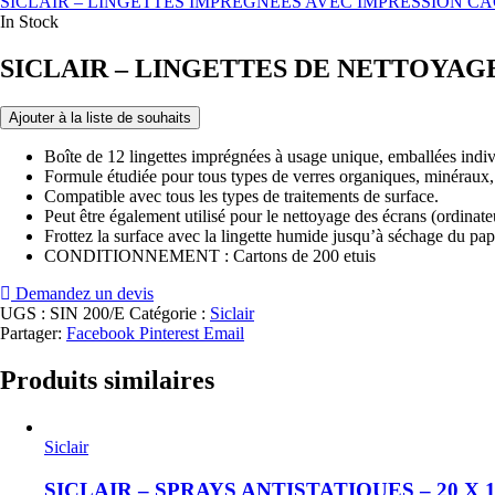
SICLAIR – LINGETTES IMPRÉGNÉES AVEC IMPRESSION CAC
In Stock
SICLAIR – LINGETTES DE NETTOYAGE 
Ajouter à la liste de souhaits
Boîte de 12 lingettes imprégnées à usage unique, emballées indi
Formule étudiée pour tous types de verres organiques, minéraux, 
Compatible avec tous les types de traitements de surface.
Peut être également utilisé pour le nettoyage des écrans (ordinat
Frottez la surface avec la lingette humide jusqu’à séchage du pap
CONDITIONNEMENT : Cartons de 200 etuis
Demandez un devis
UGS :
SIN 200/E
Catégorie :
Siclair
Partager:
Facebook
Pinterest
Email
Produits similaires
Siclair
SICLAIR – SPRAYS ANTISTATIQUES – 20 X