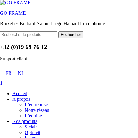
Menu
GO FRAME
Bruxelles Brabant Namur Liège Hainaut Luxembourg
Rechercher :
Rechercher
+32 (0)19 69 76 12
Support client
FR
NL
1
Accueil
A propos
L’entreprise
Notre réseau
L’équipe
Nos produits
Siclair
Optinett
Kelnet