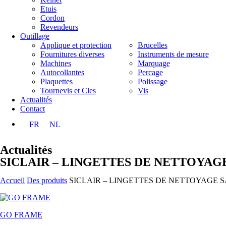
Etuis
Cordon
Revendeurs
Outillage
Applique et protection
Brucelles
Fournitures diverses
Instruments de mesure
Machines
Marquage
Autocollantes
Percage
Plaquettes
Polissage
Tournevis et Cles
Vis
Actualités
Contact
FR
NL
Actualités
SICLAIR – LINGETTES DE NETTOYAGE 
Accueil
Des produits
SICLAIR – LINGETTES DE NETTOYAGE SA
GO FRAME