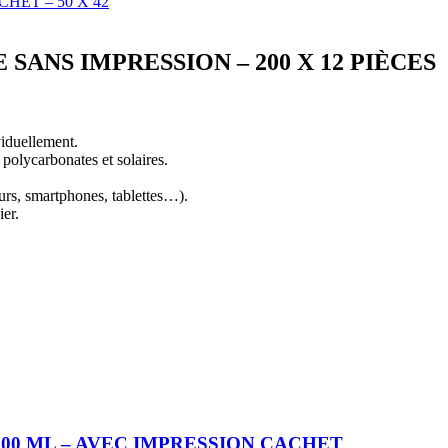
HET – 50 X 42
SANS IMPRESSION – 200 X 12 PIÈCES
viduellement.
polycarbonates et solaires.
eurs, smartphones, tablettes…).
ier.
 100 ML – AVEC IMPRESSION CACHET