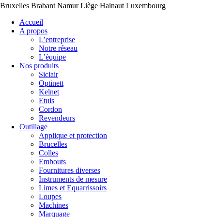
Bruxelles Brabant Namur Liège Hainaut Luxembourg
Accueil
A propos
L’entreprise
Notre réseau
L’équipe
Nos produits
Siclair
Optinett
Kelnet
Etuis
Cordon
Revendeurs
Outillage
Applique et protection
Brucelles
Colles
Embouts
Fournitures diverses
Instruments de mesure
Limes et Equarrissoirs
Loupes
Machines
Marquage