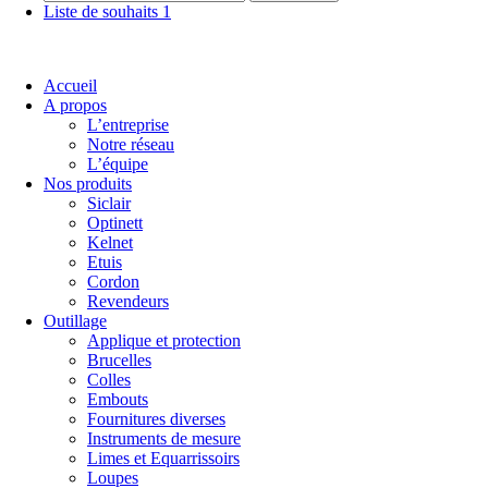
Liste de souhaits
1
Accueil
A propos
L’entreprise
Notre réseau
L’équipe
Nos produits
Siclair
Optinett
Kelnet
Etuis
Cordon
Revendeurs
Outillage
Applique et protection
Brucelles
Colles
Embouts
Fournitures diverses
Instruments de mesure
Limes et Equarrissoirs
Loupes