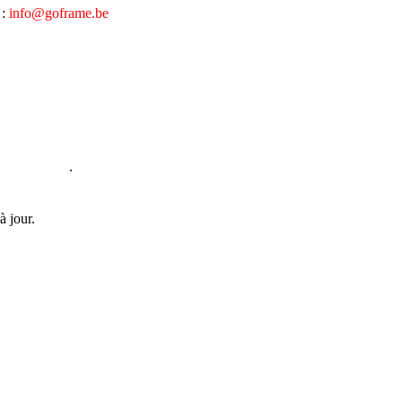
 :
info@goframe.be
h00 à 17h30
.
à jour.
.