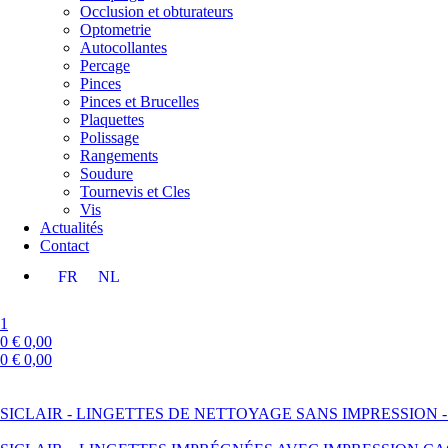
Occlusion et obturateurs
Optometrie
Autocollantes
Percage
Pinces
Pinces et Brucelles
Plaquettes
Polissage
Rangements
Soudure
Tournevis et Cles
Vis
Actualités
Contact
FR
NL
1
0
€
0,00
0
€
0,00
Menu
SICLAIR - LINGETTES DE NETTOYAGE SANS IMPRESSION - 