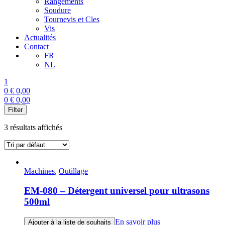
Rangements
Soudure
Tournevis et Cles
Vis
Actualités
Contact
FR
NL
1
0
€
0,00
0
€
0,00
Menu
Filter
3 résultats affichés
Machines
,
Outillage
EM-080 – Détergent universel pour ultrasons
500ml
En savoir plus
Ajouter à la liste de souhaits