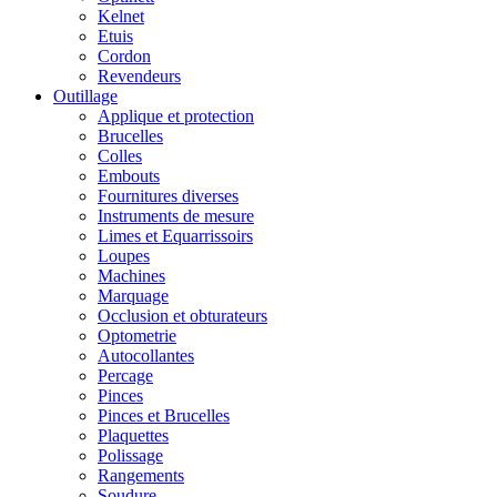
Kelnet
Etuis
Cordon
Revendeurs
Outillage
Applique et protection
Brucelles
Colles
Embouts
Fournitures diverses
Instruments de mesure
Limes et Equarrissoirs
Loupes
Machines
Marquage
Occlusion et obturateurs
Optometrie
Autocollantes
Percage
Pinces
Pinces et Brucelles
Plaquettes
Polissage
Rangements
Soudure