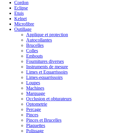
Cordon
Eclipse
Etuis
Kelnet
Microfibre
Outillage
Applique et protection
Autocollantes
Brucelles
Colles
Embouts
Fournitures diverses
Instruments de mesure
Limes et Equarrissoirs
Limes-equarrissoirs
Loupes
Machines
Marquage
Occlusion et obturateurs
Optometrie
Percage
Pinces
Pinces et Brucelles
Plaquettes
Polissage