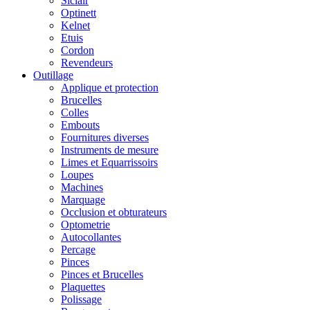
Siclair
Optinett
Kelnet
Etuis
Cordon
Revendeurs
Outillage
Applique et protection
Brucelles
Colles
Embouts
Fournitures diverses
Instruments de mesure
Limes et Equarrissoirs
Loupes
Machines
Marquage
Occlusion et obturateurs
Optometrie
Autocollantes
Percage
Pinces
Pinces et Brucelles
Plaquettes
Polissage