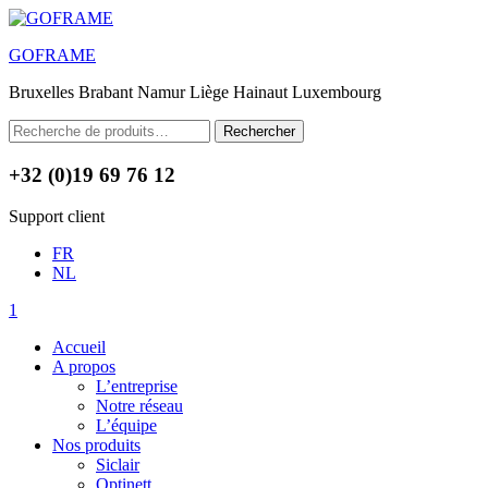
Menu
GOFRAME
Bruxelles Brabant Namur Liège Hainaut Luxembourg
Rechercher :
Rechercher
+32 (0)19 69 76 12
Support client
FR
NL
1
Accueil
A propos
L’entreprise
Notre réseau
L’équipe
Nos produits
Siclair
Optinett