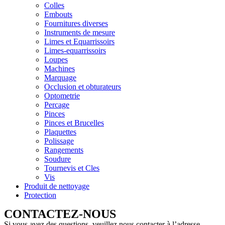
Colles
Embouts
Fournitures diverses
Instruments de mesure
Limes et Equarrissoirs
Limes-equarrissoirs
Loupes
Machines
Marquage
Occlusion et obturateurs
Optometrie
Percage
Pinces
Pinces et Brucelles
Plaquettes
Polissage
Rangements
Soudure
Tournevis et Cles
Vis
Produit de nettoyage
Protection
CONTACTEZ-NOUS
Si vous avez des questions, veuillez nous contacter à l’adresse