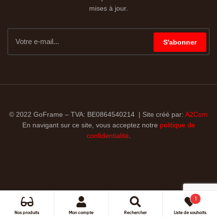
mises à jour.
S'abonner
© 2022 GoFrame – TVA: BE0864540214 | Site créé par:
A2Com
En navigant sur ce site, vous acceptez notre
politique de
confidentialité
.
1
Rechercher
Nos produits
Mon compte
Rechercher
Liste de souhaits