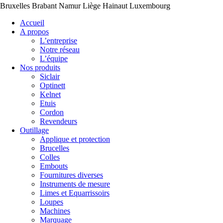
Bruxelles Brabant Namur Liège Hainaut Luxembourg
Accueil
A propos
L’entreprise
Notre réseau
L’équipe
Nos produits
Siclair
Optinett
Kelnet
Etuis
Cordon
Revendeurs
Outillage
Applique et protection
Brucelles
Colles
Embouts
Fournitures diverses
Instruments de mesure
Limes et Equarrissoirs
Loupes
Machines
Marquage