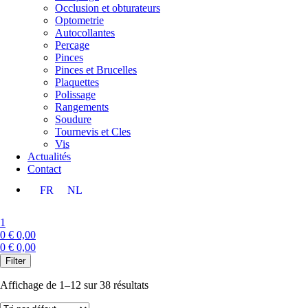
Occlusion et obturateurs
Optometrie
Autocollantes
Percage
Pinces
Pinces et Brucelles
Plaquettes
Polissage
Rangements
Soudure
Tournevis et Cles
Vis
Actualités
Contact
FR
NL
1
0
€
0,00
0
€
0,00
Menu
Filter
Affichage de 1–12 sur 38 résultats