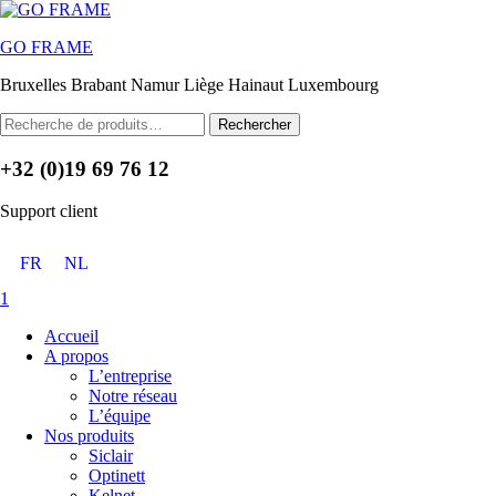
Menu
GO FRAME
Bruxelles Brabant Namur Liège Hainaut Luxembourg
Rechercher :
Rechercher
+32 (0)19 69 76 12
Support client
FR
NL
1
Accueil
A propos
L’entreprise
Notre réseau
L’équipe
Nos produits
Siclair
Optinett
Kelnet