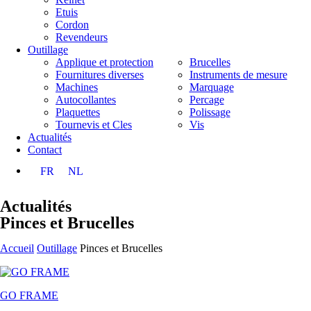
Etuis
Cordon
Revendeurs
Outillage
Applique et protection
Brucelles
Fournitures diverses
Instruments de mesure
Machines
Marquage
Autocollantes
Percage
Plaquettes
Polissage
Tournevis et Cles
Vis
Actualités
Contact
FR
NL
Actualités
Pinces et Brucelles
Accueil
Outillage
Pinces et Brucelles
GO FRAME