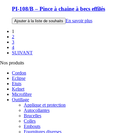
PI-108/B – Pince à chaine à becs effilés
En savoir plus
Ajouter à la liste de souhaits
1
2
3
4
SUIVANT
Nos produits
Cordon
Eclipse
Etuis
Kelnet
Microfibre
Outillage
Applique et protection
Autocollantes
Brucelles
Colles
Embouts
Fournitures diverses