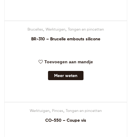
,
,
Brucelles
Werktuigen
Tangen en pincetten
BR-310 – Brucelle embouts silicone
Toevoegen aan mandje
Meer weten
,
,
Werktuigen
Pinces
Tangen en pincetten
CO-550 – Coupe vis