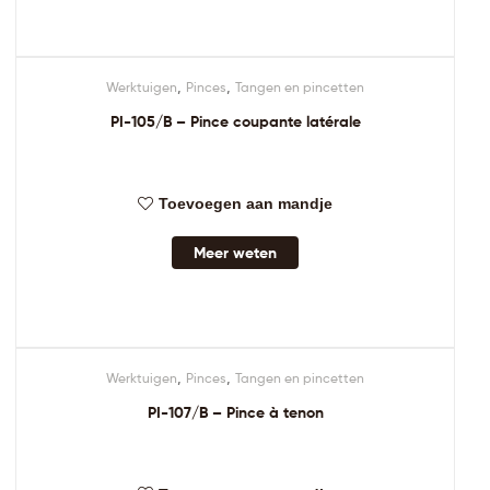
,
,
Werktuigen
Pinces
Tangen en pincetten
PI-105/B – Pince coupante latérale
Toevoegen aan mandje
Meer weten
,
,
Werktuigen
Pinces
Tangen en pincetten
PI-107/B – Pince à tenon