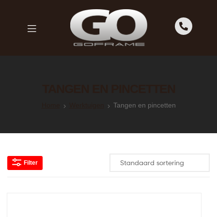
GOFRAME
GOFRAME
TANGEN EN PINCETTEN
Home
Werktuigen
Tangen en pincetten
Filter