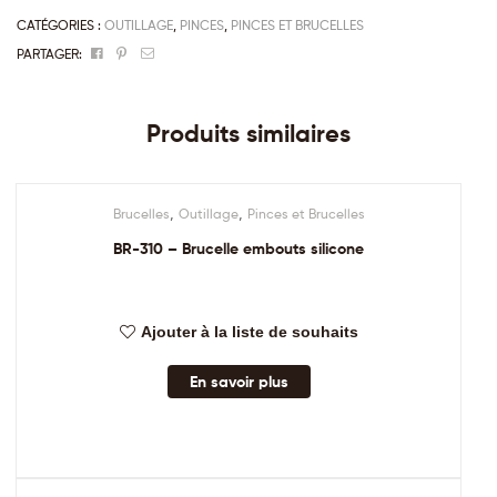
CATÉGORIES :
OUTILLAGE
,
PINCES
,
PINCES ET BRUCELLES
Facebook
Pinterest
Email
PARTAGER:
Produits similaires
,
,
Brucelles
Outillage
Pinces et Brucelles
BR-310 – Brucelle embouts silicone
Ajouter à la liste de souhaits
En savoir plus