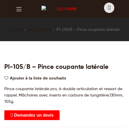
GO
FRAME
GO
FRAME
Accueil
Des produits
PI-105/B – Pince coupante latérale
PI-105/B – Pince coupante latérale
Ajouter à la liste de souhaits
Pince coupante latérale pro, à double articulation et ressort de
rappel. Mâchoires avec inserts en carbure de tungstène.130mm,
105g.
Demandez un devis