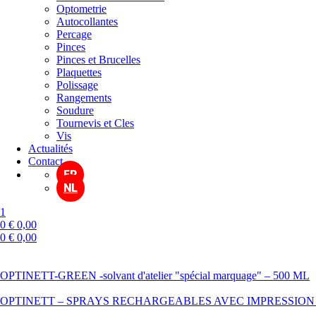
Optometrie
Autocollantes
Percage
Pinces
Pinces et Brucelles
Plaquettes
Polissage
Rangements
Soudure
Tournevis et Cles
Vis
Actualités
Contact
FR
NL
1
0
€
0,00
0
€
0,00
Menu
OPTINETT-GREEN -solvant d'atelier "spécial marquage" – 500 ML
OPTINETT – SPRAYS RECHARGEABLES AVEC IMPRESSION 