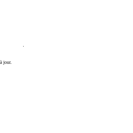
h00 à 17h30
.
à jour.
.