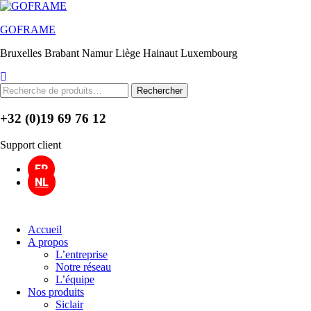
Menu
GOFRAME
Bruxelles Brabant Namur Liège Hainaut Luxembourg
Rechercher :
Rechercher
+32 (0)19 69 76 12
Support client
FR
NL
Accueil
A propos
L’entreprise
Notre réseau
L’équipe
Nos produits
Siclair