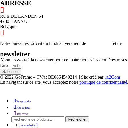
ADRESSE
RUE DE LANDEN 64
4280 HANNUT
Belgique
Notre bureau est ouvert du lundi au vendredi de
9h00 à 12h00
et de
13
newsletter
Abonnez-vous à la newsletter pour connaître toutes les dernières mises 
Email
S'abonner
© 2022 GoFrame – TVA: BE0864540214 | Site créé par:
A2Com
En navigant sur ce site, vous acceptez notre
politique de confidentialité
Nos produits
Mon compte
Rechercher
Rechercher :
Rechercher
1
Liste de souhaits