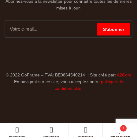
Abonnez-vous à la newsletter pour connaître toutes les dernières
mises à jour.
S'abonner
© 2022 GoFrame – TVA: BE0864540214 | Site créé par:
A2Com
En navigant sur ce site, vous acceptez notre
politique de
confidentialité
.
1
Nos produits
Mon compte
Rechercher
Liste de souhaits