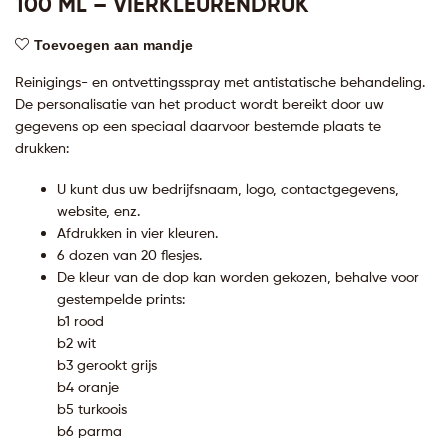
100 ML – VIERKLEURENDRUK
Toevoegen aan mandje
Reinigings- en ontvettingsspray met antistatische behandeling.
De personalisatie van het product wordt bereikt door uw
gegevens op een speciaal daarvoor bestemde plaats te
drukken:
U kunt dus uw bedrijfsnaam, logo, contactgegevens,
website, enz.
Afdrukken in vier kleuren.
6 dozen van 20 flesjes.
De kleur van de dop kan worden gekozen, behalve voor
gestempelde prints:
b1 rood
b2 wit
b3 gerookt grijs
b4 oranje
b5 turkoois
b6 parma