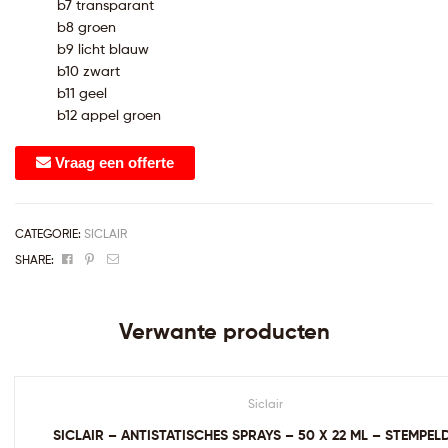
b7 transparant
b8 groen
b9 licht blauw
b10 zwart
b11 geel
b12 appel groen
Vraag een offerte
CATEGORIE:
SICLAIR
Facebook
Pinterest
Email
SHARE:
Verwante producten
Siclair
SICLAIR – ANTISTATISCHES SPRAYS – 50 X 22 ML – STEMPE